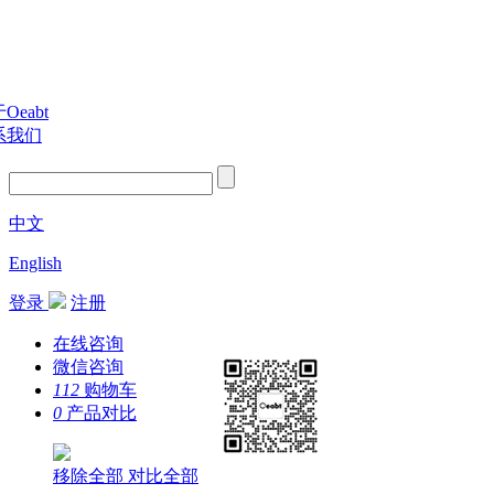
Oeabt
系我们
中文
English
登录
注册
在线咨询
微信咨询
112
购物车
0
产品对比
移除全部
对比全部