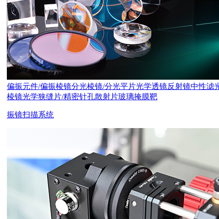
偏振元件/偏振棱镜
分光棱镜/分光平片
光学透镜
反射镜
中性滤
棱镜
光学狭缝片/精密针孔
散射片
玻璃掩膜靶
振镜扫描系统