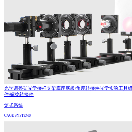
光学调整架
光学接杆支架
底座底板/角度转接件
光学实验工具
件/螺纹转接件
笼式系统
CAGE SYSTEMS