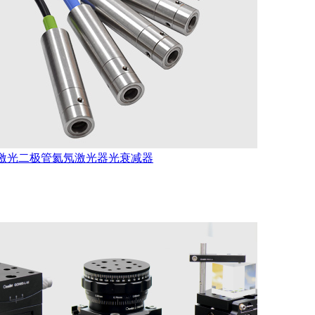
激光二极管
氦氖激光器
光衰减器