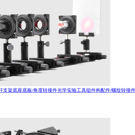
杆支架
底座底板/角度转接件
光学实验工具
组件构配件/螺纹转接