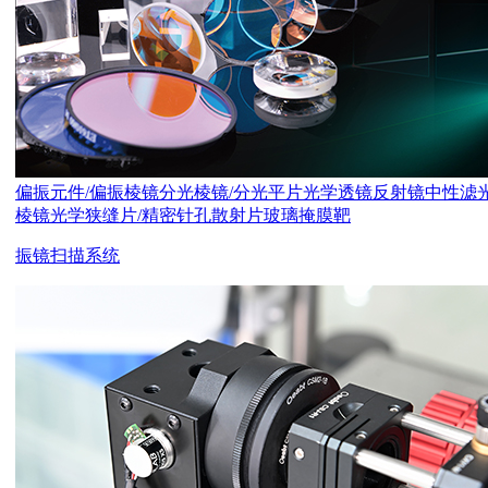
偏振元件/偏振棱镜
分光棱镜/分光平片
光学透镜
反射镜
中性滤
棱镜
光学狭缝片/精密针孔
散射片
玻璃掩膜靶
振镜扫描系统