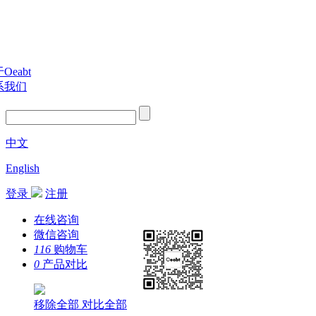
Oeabt
系我们
中文
English
登录
注册
在线咨询
微信咨询
116
购物车
0
产品对比
移除全部
对比全部