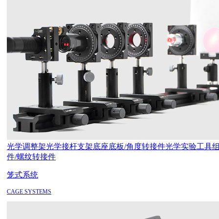
光学调整架
光学接杆支架
底座底板/角度转接件
光学实验工具
件/螺纹转接件
笼式系统
CAGE SYSTEMS