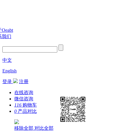
Oeabt
系我们
中文
English
登录
注册
在线咨询
微信咨询
116
购物车
0
产品对比
移除全部
对比全部