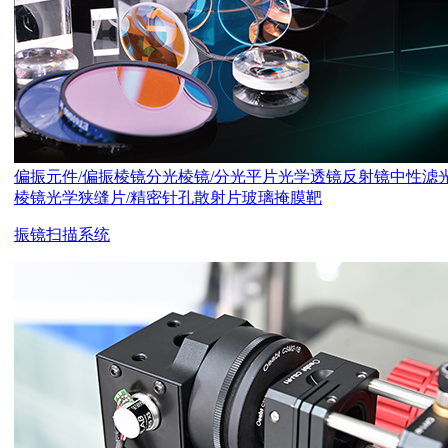
偏振元件/偏振棱镜
分光棱镜/分光平片
光学透镜
反射镜
中性滤
棱镜
光学狭缝片/精密针孔
散射片
玻璃掩膜靶
振镜扫描系统