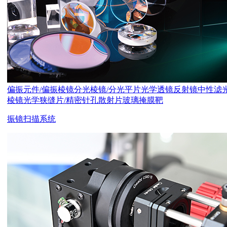
偏振元件/偏振棱镜
分光棱镜/分光平片
光学透镜
反射镜
中性滤
棱镜
光学狭缝片/精密针孔
散射片
玻璃掩膜靶
振镜扫描系统