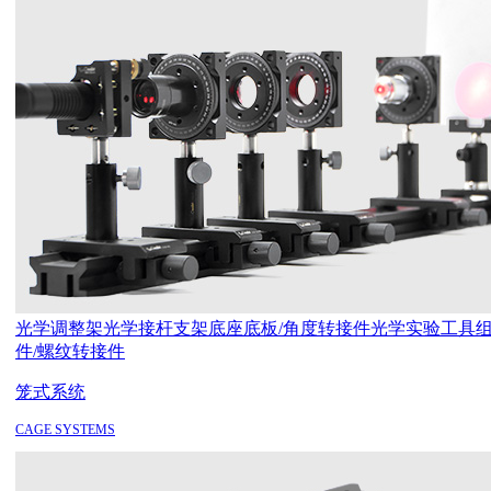
光学调整架
光学接杆支架
底座底板/角度转接件
光学实验工具
件/螺纹转接件
笼式系统
CAGE SYSTEMS