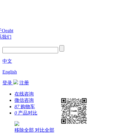
Oeabt
系我们
中文
English
登录
注册
在线咨询
微信咨询
87
购物车
0
产品对比
移除全部
对比全部