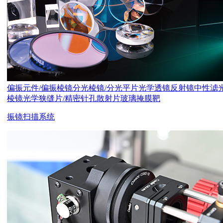
偏振元件/偏振棱镜
分光棱镜/分光平片
光学透镜
反射镜
中性滤
棱镜
光学狭缝片/精密针孔
散射片
玻璃掩膜靶
振镜扫描系统