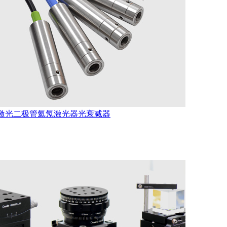
激光二极管
氦氖激光器
光衰减器