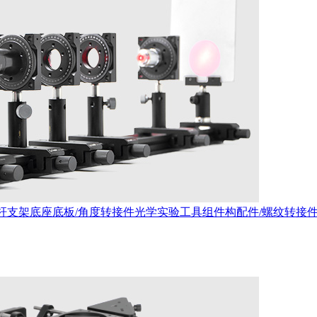
杆支架
底座底板/角度转接件
光学实验工具
组件构配件/螺纹转接