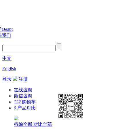
Oeabt
系我们
中文
English
登录
注册
在线咨询
微信咨询
122
购物车
0
产品对比
移除全部
对比全部