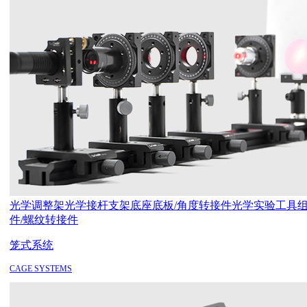
光学调整架
光学接杆支架
底座底板/角度转接件
光学实验工具
件/螺纹转接件
笼式系统
CAGE SYSTEMS