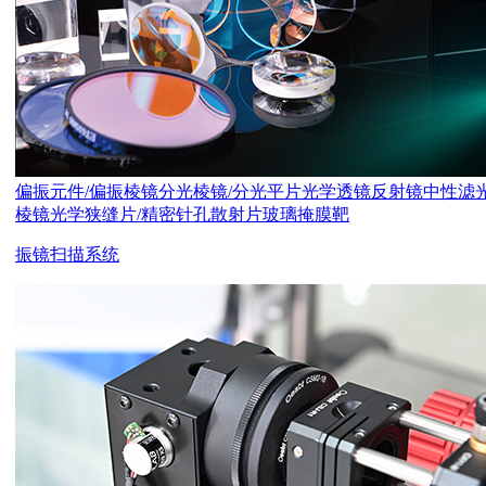
偏振元件/偏振棱镜
分光棱镜/分光平片
光学透镜
反射镜
中性滤
棱镜
光学狭缝片/精密针孔
散射片
玻璃掩膜靶
振镜扫描系统