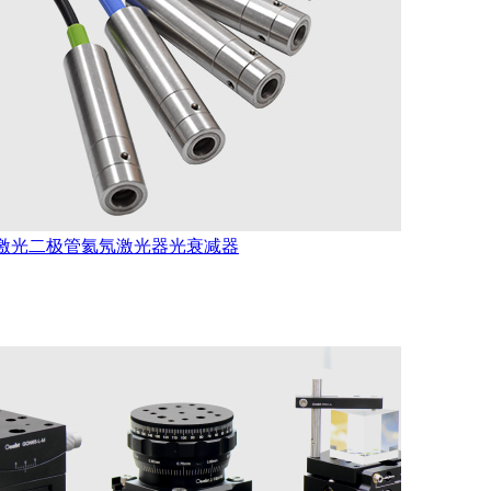
激光二极管
氦氖激光器
光衰减器