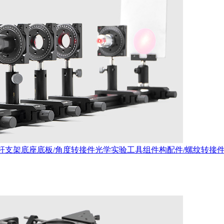
杆支架
底座底板/角度转接件
光学实验工具
组件构配件/螺纹转接