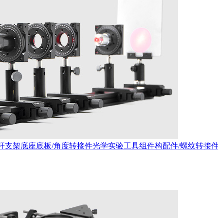
杆支架
底座底板/角度转接件
光学实验工具
组件构配件/螺纹转接