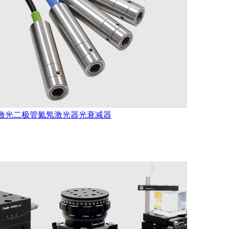
激光二极管
氦氖激光器
光衰减器