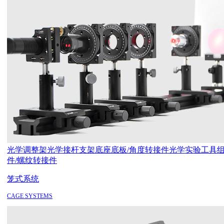
光学调整架
光学接杆支架
底座底板/角度转接件
光学实验工具
件/螺纹转接件
笼式系统
CAGE SYSTEMS