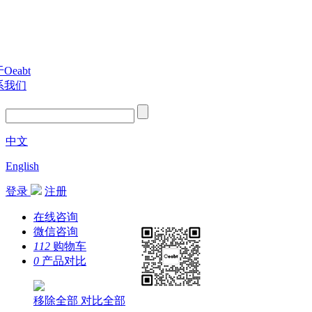
Oeabt
系我们
中文
English
登录
注册
在线咨询
微信咨询
112
购物车
0
产品对比
移除全部
对比全部