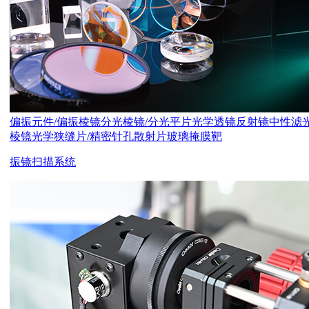
偏振元件/偏振棱镜
分光棱镜/分光平片
光学透镜
反射镜
中性滤
棱镜
光学狭缝片/精密针孔
散射片
玻璃掩膜靶
振镜扫描系统