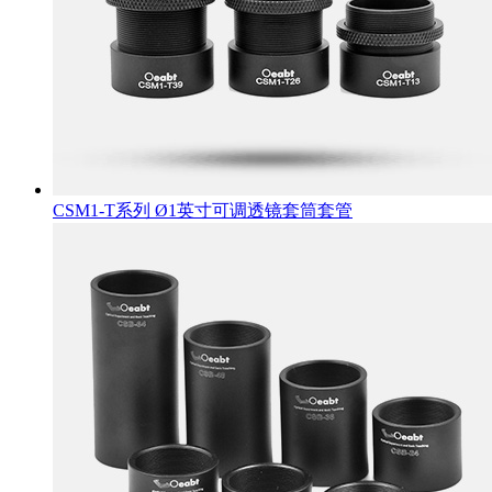
CSM1-T系列 Ø1英寸可调透镜套筒套管