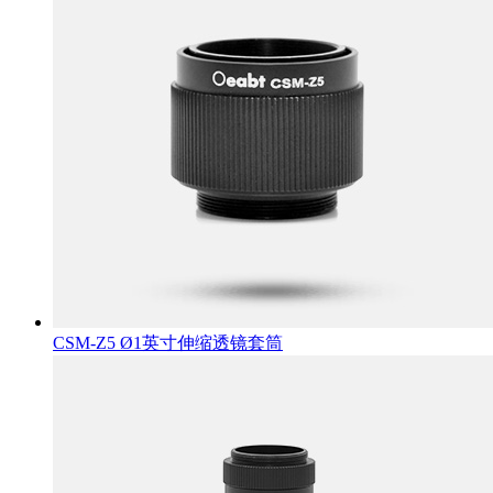
CSM-Z5 Ø1英寸伸缩透镜套筒