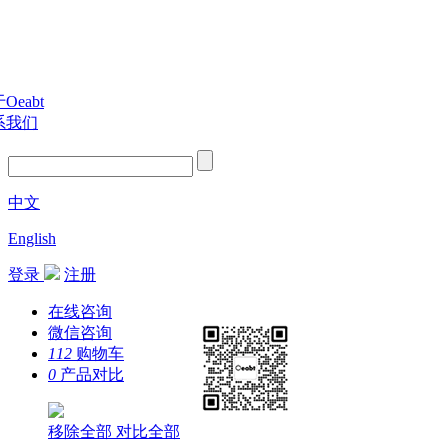
Oeabt
系我们
中文
English
登录
注册
在线咨询
微信咨询
112
购物车
0
产品对比
移除全部
对比全部