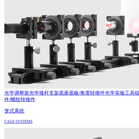
光学调整架
光学接杆支架
底座底板/角度转接件
光学实验工具
件/螺纹转接件
笼式系统
CAGE SYSTEMS