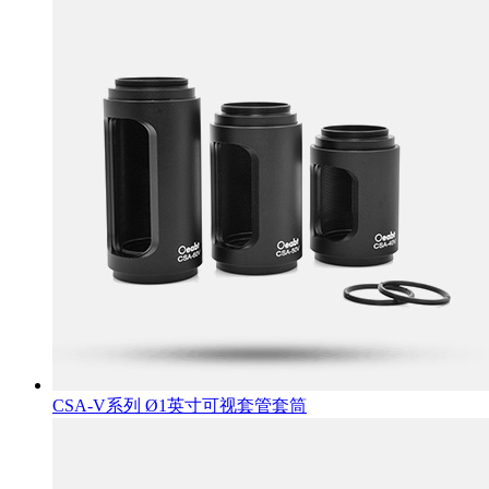
CSA-V系列 Ø1英寸可视套管套筒