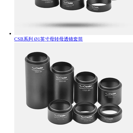
CSB系列 Ø1英寸母转母透镜套筒