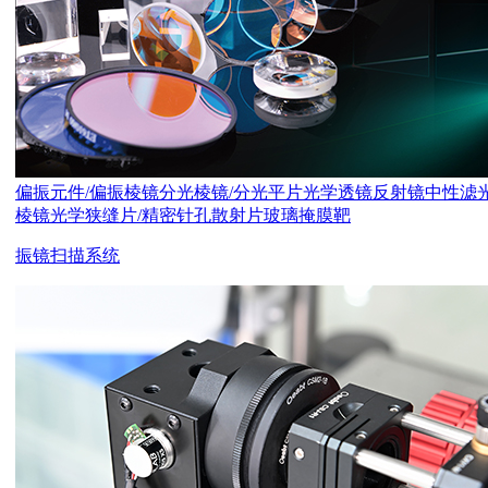
偏振元件/偏振棱镜
分光棱镜/分光平片
光学透镜
反射镜
中性滤
棱镜
光学狭缝片/精密针孔
散射片
玻璃掩膜靶
振镜扫描系统