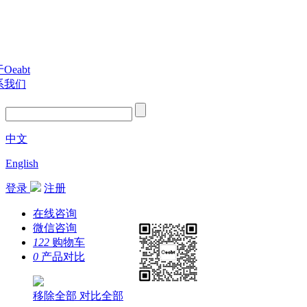
Oeabt
系我们
中文
English
登录
注册
在线咨询
微信咨询
122
购物车
0
产品对比
移除全部
对比全部