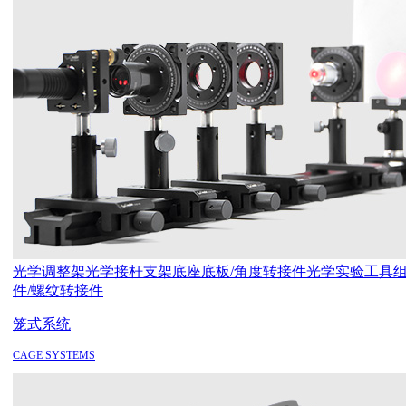
光学调整架
光学接杆支架
底座底板/角度转接件
光学实验工具
件/螺纹转接件
笼式系统
CAGE SYSTEMS