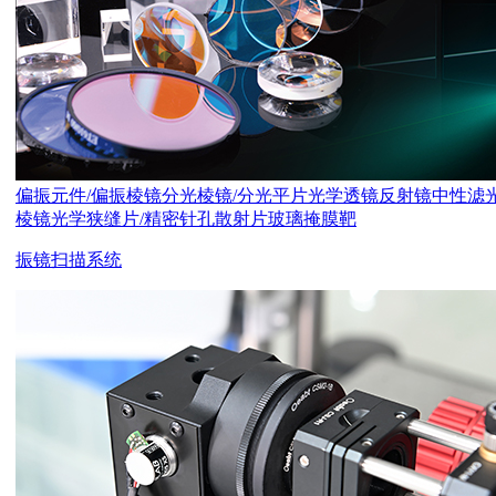
偏振元件/偏振棱镜
分光棱镜/分光平片
光学透镜
反射镜
中性滤
棱镜
光学狭缝片/精密针孔
散射片
玻璃掩膜靶
振镜扫描系统