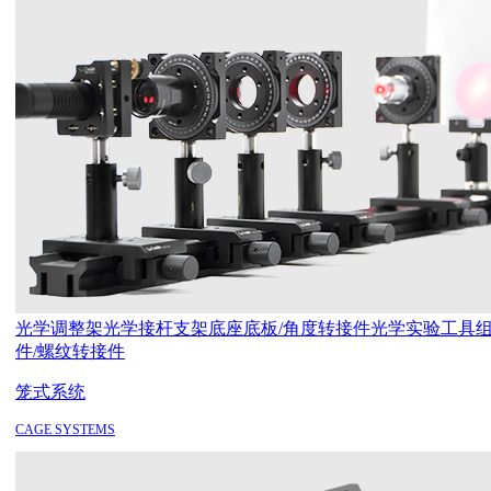
光学调整架
光学接杆支架
底座底板/角度转接件
光学实验工具
件/螺纹转接件
笼式系统
CAGE SYSTEMS