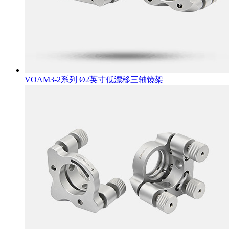
VOAM3-2系列 Ø2英寸低漂移三轴镜架