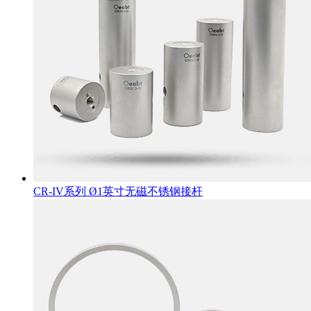
CR-IV系列 Ø1英寸无磁不锈钢接杆