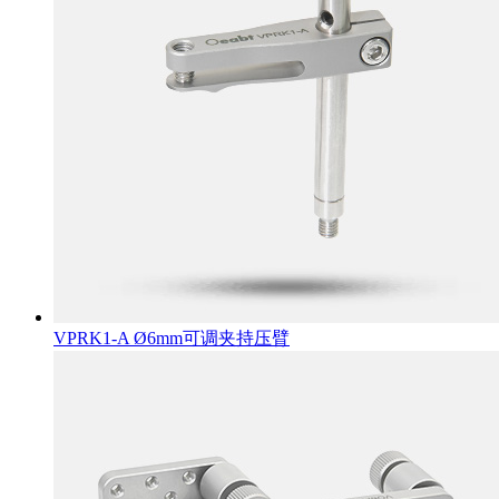
VPRK1-A Ø6mm可调夹持压臂