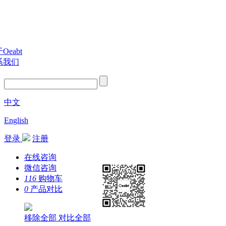
Oeabt
系我们
中文
English
登录
注册
在线咨询
微信咨询
116
购物车
0
产品对比
移除全部
对比全部