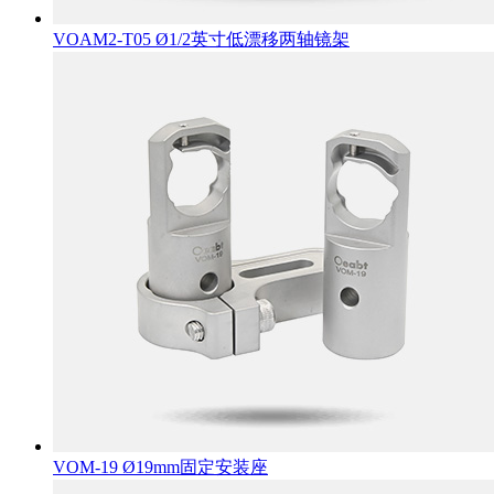
VOAM2-T05 Ø1/2英寸低漂移两轴镜架
VOM-19 Ø19mm固定安装座