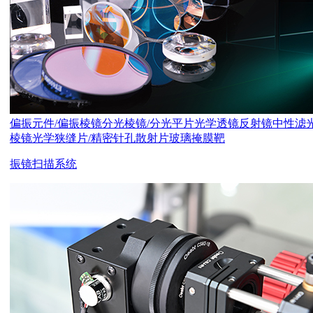
偏振元件/偏振棱镜
分光棱镜/分光平片
光学透镜
反射镜
中性滤
棱镜
光学狭缝片/精密针孔
散射片
玻璃掩膜靶
振镜扫描系统