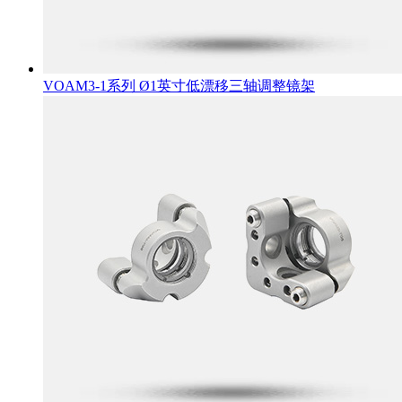
VOAM3-1系列 Ø1英寸低漂移三轴调整镜架