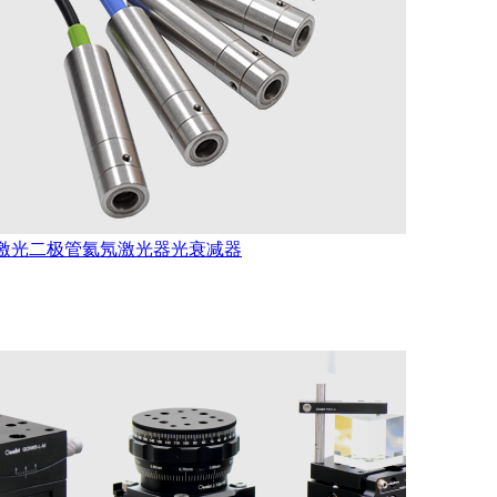
激光二极管
氦氖激光器
光衰减器