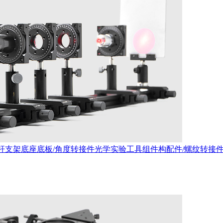
杆支架
底座底板/角度转接件
光学实验工具
组件构配件/螺纹转接