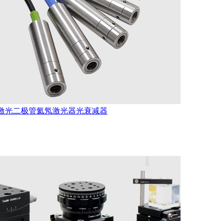
激光二极管
氦氖激光器
光衰减器