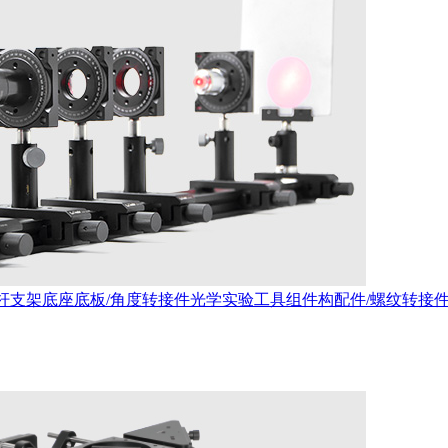
杆支架
底座底板/角度转接件
光学实验工具
组件构配件/螺纹转接