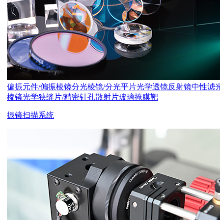
偏振元件/偏振棱镜
分光棱镜/分光平片
光学透镜
反射镜
中性滤
棱镜
光学狭缝片/精密针孔
散射片
玻璃掩膜靶
振镜扫描系统