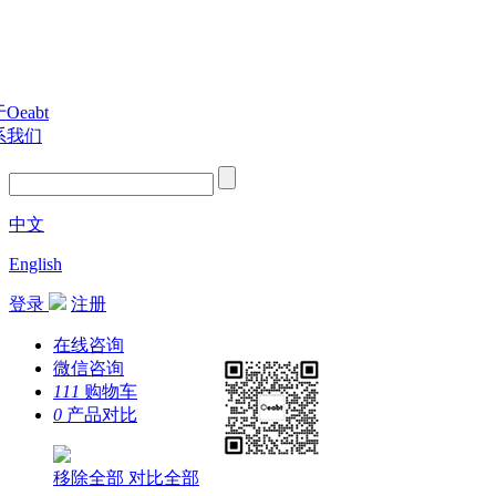
Oeabt
系我们
中文
English
登录
注册
在线咨询
微信咨询
111
购物车
0
产品对比
移除全部
对比全部