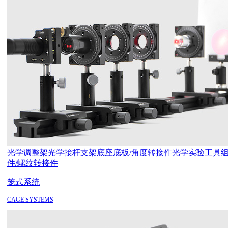
光学调整架
光学接杆支架
底座底板/角度转接件
光学实验工具
件/螺纹转接件
笼式系统
CAGE SYSTEMS