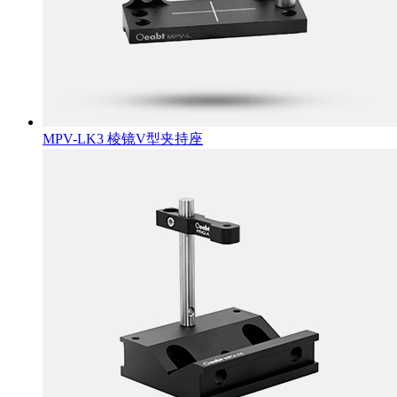
MPV-LK3 棱镜V型夹持座