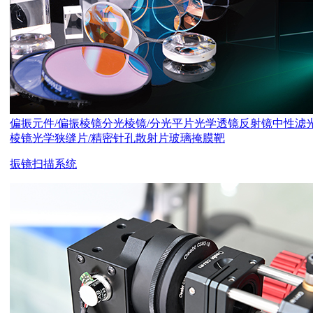
偏振元件/偏振棱镜
分光棱镜/分光平片
光学透镜
反射镜
中性滤
棱镜
光学狭缝片/精密针孔
散射片
玻璃掩膜靶
振镜扫描系统