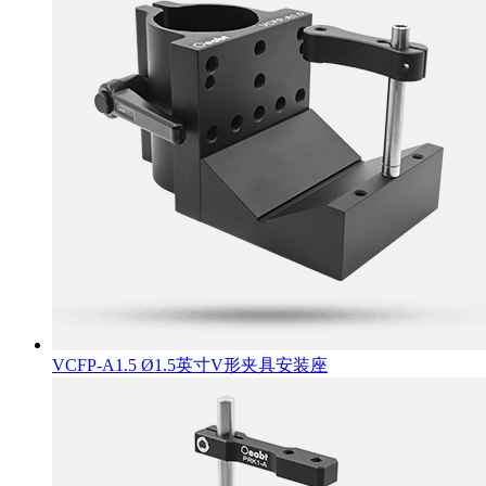
VCFP-A1.5 Ø1.5英寸V形夹具安装座