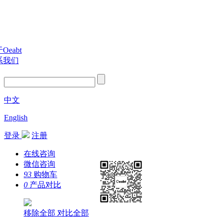
Oeabt
系我们
中文
English
登录
注册
在线咨询
微信咨询
93
购物车
0
产品对比
移除全部
对比全部