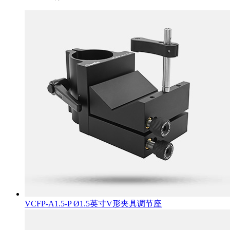
VCFP-A1.5-P Ø1.5英寸V形夹具调节座