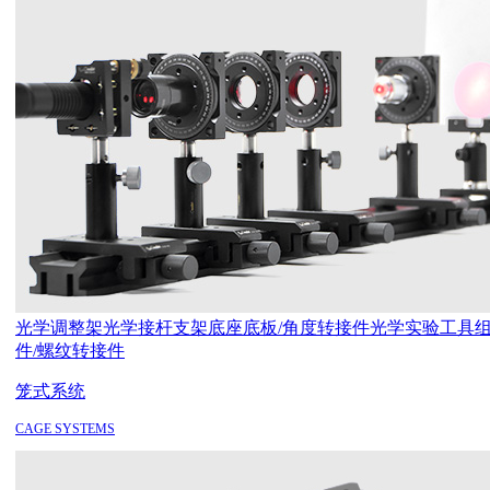
光学调整架
光学接杆支架
底座底板/角度转接件
光学实验工具
件/螺纹转接件
笼式系统
CAGE SYSTEMS