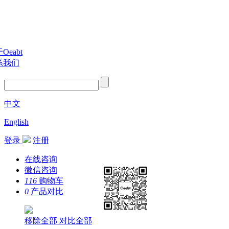
Oeabt
系我们
中文
English
登录
注册
在线咨询
微信咨询
116
购物车
0
产品对比
移除全部
对比全部