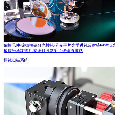
偏振元件/偏振棱镜
分光棱镜/分光平片
光学透镜
反射镜
中性滤
棱镜
光学狭缝片/精密针孔
散射片
玻璃掩膜靶
振镜扫描系统