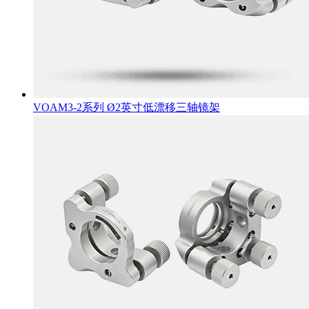
VOAM3-2系列 Ø2英寸低漂移三轴镜架