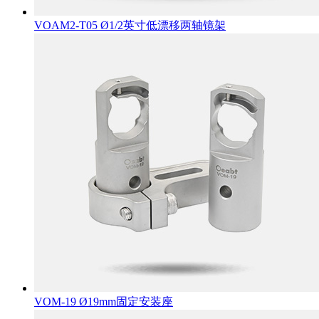
VOAM2-T05 Ø1/2英寸低漂移两轴镜架
VOM-19 Ø19mm固定安装座