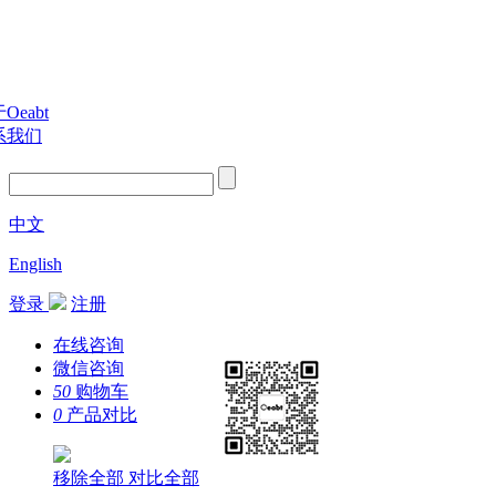
Oeabt
系我们
中文
English
登录
注册
在线咨询
微信咨询
50
购物车
0
产品对比
移除全部
对比全部