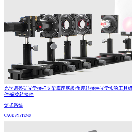
光学调整架
光学接杆支架
底座底板/角度转接件
光学实验工具
件/螺纹转接件
笼式系统
CAGE SYSTEMS