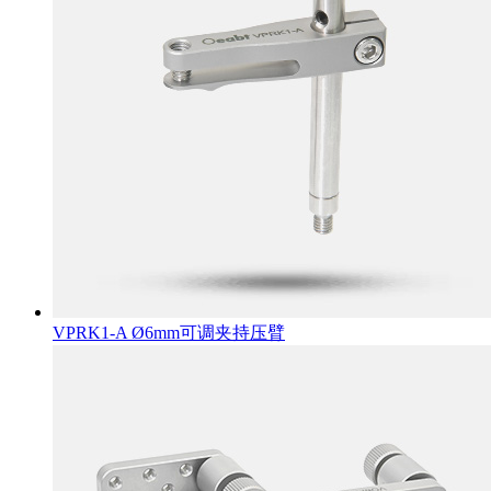
VPRK1-A Ø6mm可调夹持压臂