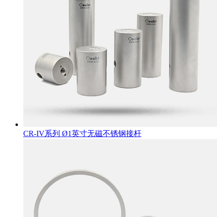
CR-IV系列 Ø1英寸无磁不锈钢接杆