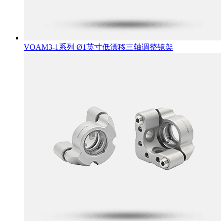
VOAM3-1系列 Ø1英寸低漂移三轴调整镜架