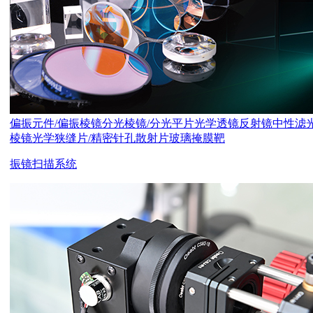
偏振元件/偏振棱镜
分光棱镜/分光平片
光学透镜
反射镜
中性滤
棱镜
光学狭缝片/精密针孔
散射片
玻璃掩膜靶
振镜扫描系统