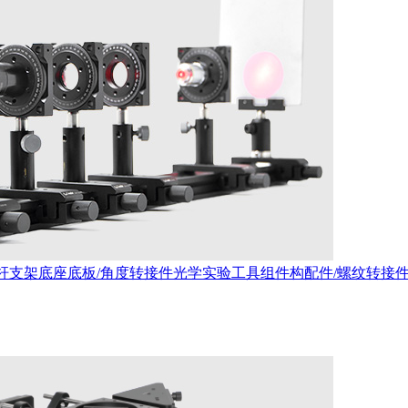
杆支架
底座底板/角度转接件
光学实验工具
组件构配件/螺纹转接