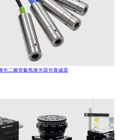
激光二极管
氦氖激光器
光衰减器