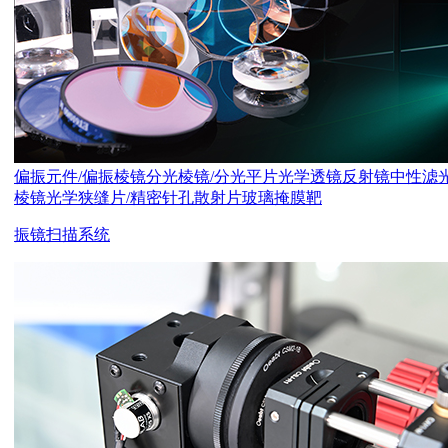
偏振元件/偏振棱镜
分光棱镜/分光平片
光学透镜
反射镜
中性滤
棱镜
光学狭缝片/精密针孔
散射片
玻璃掩膜靶
振镜扫描系统