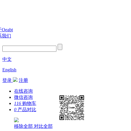
Oeabt
系我们
中文
English
登录
注册
在线咨询
微信咨询
116
购物车
0
产品对比
移除全部
对比全部