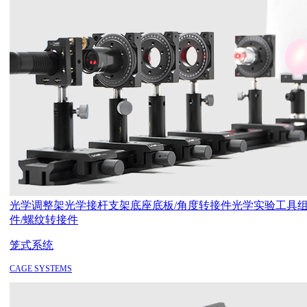
光学调整架
光学接杆支架
底座底板/角度转接件
光学实验工具
件/螺纹转接件
笼式系统
CAGE SYSTEMS